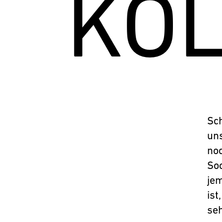
KOL
Sch
un
no
Soc
je
ist
seh