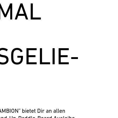
 MAL
­GE­LIE­
MBION” bietet Dir an allen