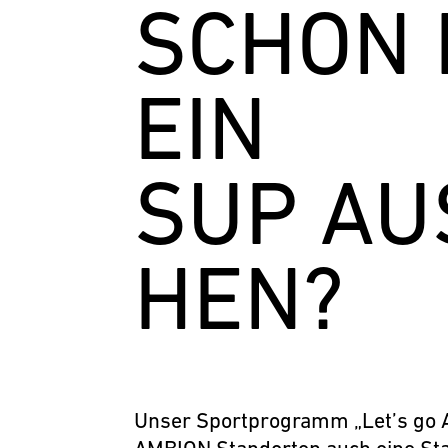
SCHON
EIN
SUP AUS
HEN?
Unser Sportprogramm „Let’s go A