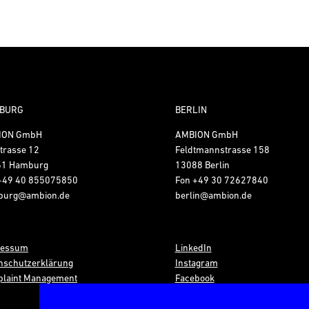
BURG
BERLIN
ION GmbH
AMBION GmbH
trasse 12
Feldtmannstrasse 158
61 Hamburg
13088 Berlin
+49 40 855075850
Fon
+49 30 72627840
burg@ambion.de
berlin@ambion.de
ressum
LinkedIn
nschutzerklärung
Instagram
laint Management
Facebook