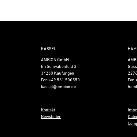
KASSEL
HAM
AMBION GmbH
AMB
Im Schwabenfeld 3
Gass
34260 Kaufungen
227
Fon
+49 561 500550
Fon
kassel@ambion.de
ham
Kontakt
Imp
Newsletter
Date
Comp