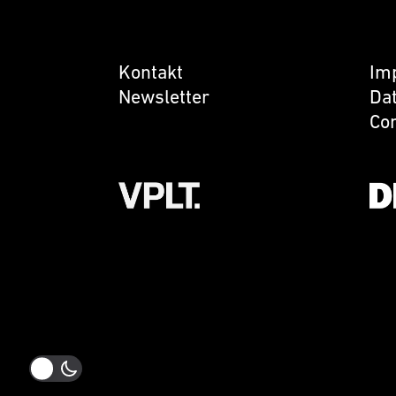
Kontakt
Im
Newsletter
Da
Co
AMBION ist Mitglied im
AMB
VPLT
vo
Prü
Ver