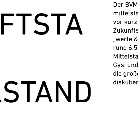
Der BVM
FTSTA
mittelst
vor kurz
Zukunfts
„werte 
rund 6.
Mittelst
Gysi un
die gro
LSTAND
diskutie