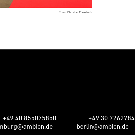
Photo: Christian Plambeck
MBURG
BERLIN
BION GmbH
AMBION GmbH
sstrasse 12
Feldtmannstrasse 1
761 Hamburg
13088 Berlin
n
+49 40 855075850
Fon
+49 30 7262784
mburg@ambion.de
berlin@ambion.de