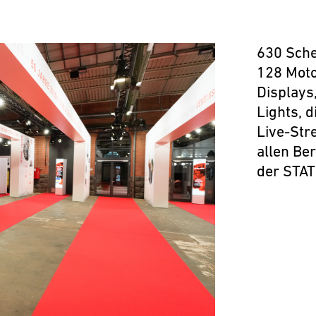
630 Sche
128 Moto
Displays
Lights, d
Live-Str
allen Be
der STAT