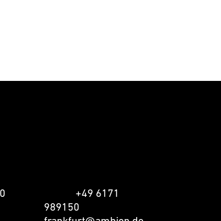
FRANKFURT
AMBION GmbH
58
Gattenhöferweg 32
61440 Oberursel
0
Phone
+49 6171
989150
frankfurt@ambion.de