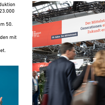
duktion
 23.000
um 50.
den mit
et.