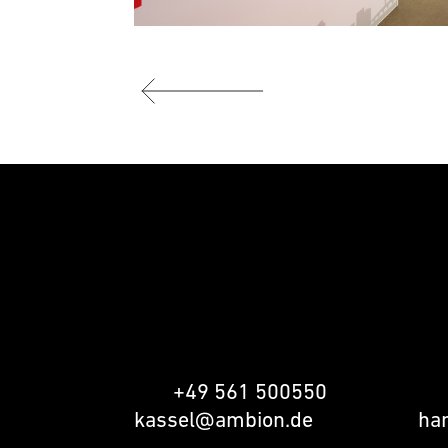
KASSEL
HA
AMBION GmbH
AM
Im Schwabenfeld 3
Ga
34260 Kaufungen
22
Fon
+49 561 500550
Fo
kassel@ambion.de
ha