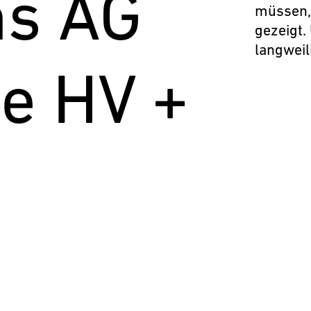
s AG
müssen, 
gezeigt. 
langweili
le HV +