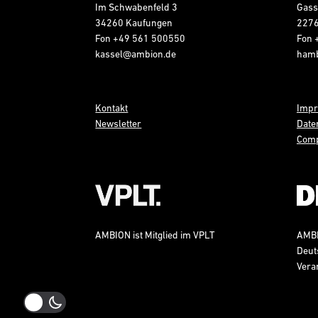
Im Schwabenfeld 3
Gass
34260 Kaufungen
227
Fon
+49 561 500550
Fon
kassel@ambion.de
ham
Kontakt
Imp
Newsletter
Date
Comp
AMBION ist Mitglied im VPLT
AMBIO
Deut
Vera