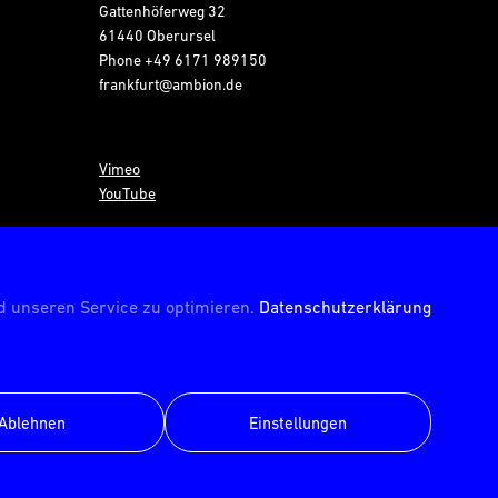
Gattenhöferweg 32
61440 Oberursel
Phone
+49 6171 989150
frankfurt@ambion.de
Vimeo
YouTube
© AMBION GmbH 2026
 unseren Service zu optimieren.
Datenschutzerklärung
Ablehnen
Einstellungen