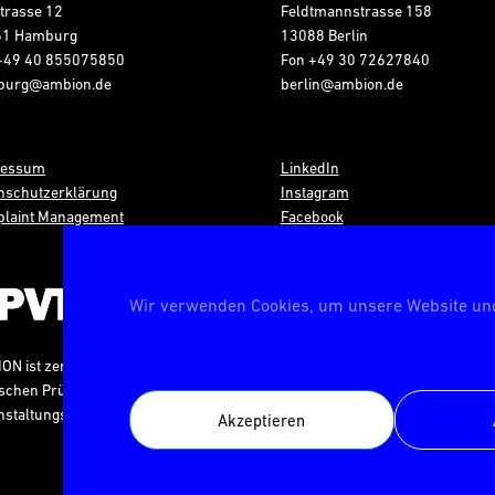
trasse 12
Feldtmannstrasse 158
61 Hamburg
13088 Berlin
+49 40 855075850
Fon
+49 30 72627840
burg@ambion.de
berlin@ambion.de
ressum
LinkedIn
nschutzerklärung
Instagram
laint Management
Facebook
Wir verwenden Cookies, um unsere Website und
N ist zertifiziert von der
schen Prüfstelle für
nstaltungstechnik
Akzeptieren