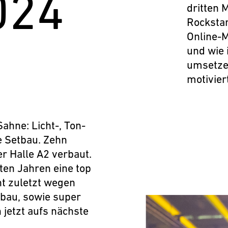
024
dritten 
Rockstar
Online-M
und wie 
umsetzen
motivier
ahne: Licht-, Ton-
e Setbau. Zehn
er Halle A2 verbaut.
ten Jahren eine top
ht zuletzt wegen
bau, sowie super
 jetzt aufs nächste