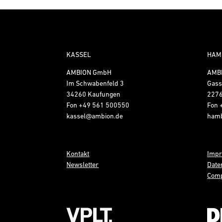
KASSEL
HAM
AMBION GmbH
AMB
Im Schwabenfeld 3
Gass
34260 Kaufungen
227
Fon
+49 561 500550
Fon
kassel@ambion.de
ham
Kontakt
Imp
Newsletter
Date
Comp