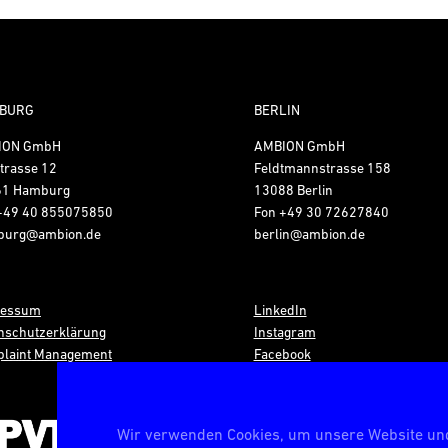
BURG
BERLIN
ION GmbH
AMBION GmbH
trasse 12
Feldtmannstrasse 158
61 Hamburg
13088 Berlin
+49 40 855075850
Fon
+49 30 72627840
burg@ambion.de
berlin@ambion.de
ressum
LinkedIn
nschutzerklärung
Instagram
laint Management
Facebook
Wir verwenden Cookies, um unsere Website und