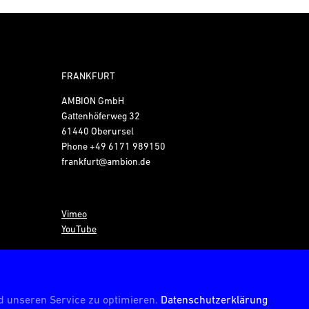
FRANKFURT
AMBION GmbH
Gattenhöferweg 32
61440 Oberursel
Phone
+49 6171 989150
frankfurt@ambion.de
Vimeo
YouTube
© AMBION GmbH 2026
 unseren Service zu optimieren.
Datenschutzerklärung