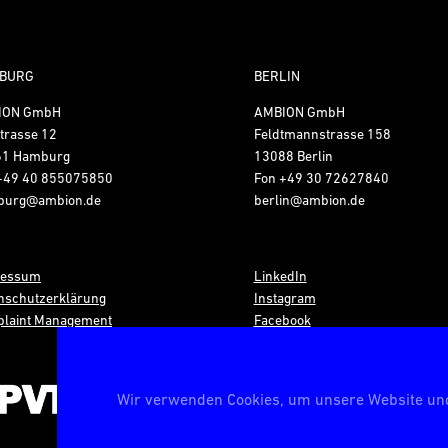
BURG
BERLIN
ION GmbH
AMBION GmbH
trasse 12
Feldtmannstrasse 158
61 Hamburg
13088 Berlin
+49 40 855075850
Fon
+49 30 72627840
burg@ambion.de
berlin@ambion.de
ressum
LinkedIn
nschutzerklärung
Instagram
laint Management
Facebook
Wir verwenden Cookies, um unsere Website und