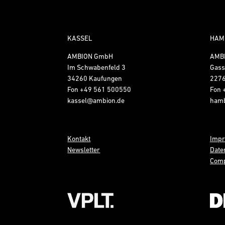
KASSEL
HAM
AMBION GmbH
AMB
Im Schwabenfeld 3
Gass
34260 Kaufungen
227
Fon
+49 561 500550
Fon
kassel@ambion.de
ham
Kontakt
Imp
Newsletter
Date
Comp