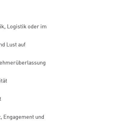
k, Logistik oder im
nd Lust auf
tnehmerüberlassung
tät
t
z, Engagement und