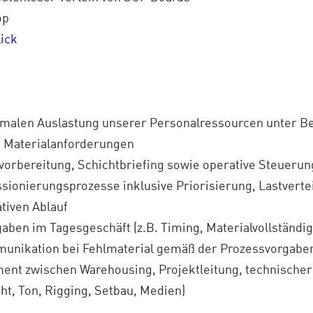
op
lick
timalen Auslastung unserer Personalressourcen unter B
nd Materialanforderungen
svorbereitung, Schichtbriefing sowie operative Steueru
ionierungsprozesse inklusive Priorisierung, Lastverte
tiven Ablauf
gaben im Tagesgeschäft (z.B. Timing, Materialvollständi
unikation bei Fehlmaterial gemäß der Prozessvorgabe
ent zwischen Warehousing, Projektleitung, technischer
ht, Ton, Rigging, Setbau, Medien)