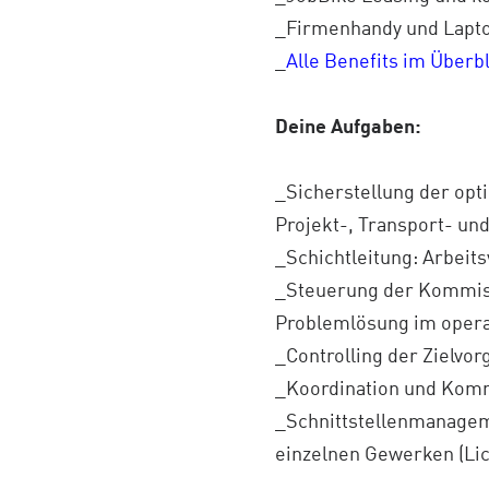
_Firmenhandy und Lapt
_
Alle Benefits im Überb
Deine Aufgaben:
_Sicherstellung der op
Projekt-, Transport- u
_Schichtleitung: Arbeit
_Steuerung der Kommiss
Problemlösung im opera
_Controlling der Zielvor
_Koordination und Komm
_Schnittstellenmanagem
einzelnen Gewerken (Lic