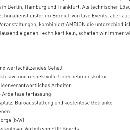
 in Berlin, Hamburg und Frankfurt. Als technischer Lös
chnikdienstleister im Bereich von Live Events, aber auc
 Veranstaltungen, kombiniert AMBION die unterschiedli
0 Tausend eigenen Technikartikeln, schaffen wir immer 
und wertschätzendes Gehalt
nklusive und respektvolle Unternehmenskultur
eigenverantwortliches Arbeiten
 Arbeitszeiterfassung
platz, Büroausstattung und kostenlose Getränke
benen
sorge (bAV)
ostenloser Verleih von SUP Boards