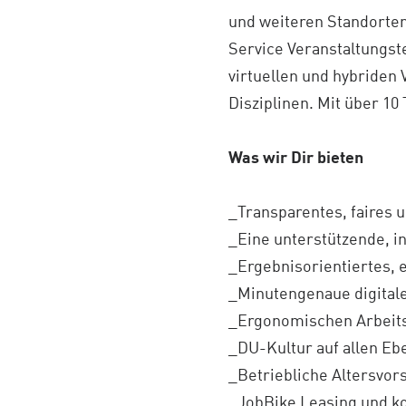
und weiteren Standorten
Service Veranstaltungste
virtuellen und hybriden
Disziplinen. Mit über 1
Was wir Dir bieten
_Transparentes, faires 
_Eine unterstützende, i
_Ergebnisorientiertes, 
_Minutengenaue digitale
_Ergonomischen Arbeits
_DU-Kultur auf allen E
_Betriebliche Altersvor
_JobBike Leasing und k