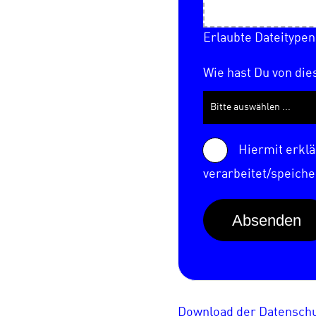
Erlaubte Dateitypen:
Wie hast Du von di
Bitte auswählen ...
Hiermit erklä
verarbeitet/speiche
Download der Datensch